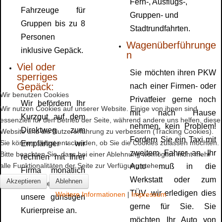
Fern-, Ausflugs-,
Fahrzeuge für
Gruppen- und
Gruppen bis zu 8
Stadtrundfahrten.
Personen
Wagenüberführunge
inklusive Gepäck.
n
Viel oder
Sie möchten ihren PKW
sperriges
Gepäck:
nach einer Firmen- oder
Wir benutzen Cookies
Privatfeier gerne noch
Wir befördern Ihr
Wir nutzen Cookies auf unserer Website. Einige von ihnen sind
mit nach Hause
Kurzgut auf dem
essenziell für den Betrieb der Seite, während andere uns helfen, diese
nehmen, kein Problem!
Direktweg zum
Website und die Nutzererfahrung zu verbessern (Tracking Cookies).
Fordern Sie ein Taxi mit
Sie können selbst entscheiden, ob Sie die Cookies zulassen möchten.
Empfänger - wir
zweitem Fahrer an. Ihr
Bitte beachten Sie, dass bei einer Ablehnung womöglich nicht mehr
rechnen mit Ihrer
alle Funktionalitäten der Seite zur Verfügung stehen.
Auto muß in die
Firma monatlich
Werkstatt oder zum
Akzeptieren
Ablehnen
ab. Fordern Sie
TÜV, wir erledigen dies
Weitere Informationen
|
Impressum
unsere günstigen
gerne für Sie. Sie
Kurierpreise an.
möchten Ihr Auto von