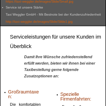
https://taxi-weggler.de/images/Slide/Small.jpg
Service ist unsere Stärke
Taxi Weggler GmbH - Mit Bestnote bei der Kundenzufriedenheit
http://taxi-weggler.de/images/Slide/Silde1.jpg
Serviceleistungen für unsere Kunden im
Überblick
Damit Ihre Wünsche zufriedenstellend
erfüllt werden, bieten wir ihnen bei einer
Taxibestellung gerne folgende
Zusatzoptionen an:
Großraumtaxe
Spezielle
n:
Firmenfahrten:
Die komfortablen